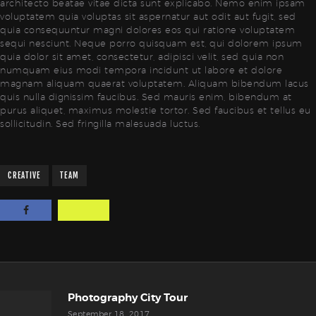
architecto beatae vitae dicta sunt explicabo. Nemo enim ipsam
voluptatem quia voluptas sit aspernatur aut odit aut fugit, sed
quia consequuntur magni dolores eos qui ratione voluptatem
sequi nesciunt. Neque porro quisquam est, qui dolorem ipsum
quia dolor sit amet, consectetur, adipisci velit, sed quia non
numquam eius modi tempora incidunt ut labore et dolore
magnam aliquam quaerat voluptatem. Aliquam bibendum lacus
quis nulla dignissim faucibus. Sed mauris enim, bibendum at
purus aliquet, maximus molestie tortor. Sed faucibus et tellus eu
sollicitudin. Sed fringilla malesuada luctus.
CREATIVE
TEAM
Beitrags-
Navigation
Photography City Tour
Previous
post:
September 18, 2017