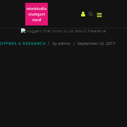
OFFERS & RESEARCH
by
admin
September 22, 2017
STUDIOTOUR
ANFRAGE ∕ BUCHUNG
SERVICE
RENT ∕ FILM
RENT ∕ FOTOGRAFIE
IMPRESSUM