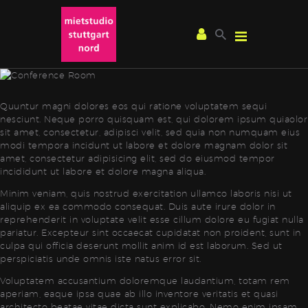
Quuntur magni dolores eos qui ratione voluptatem sequi
STUDIOTOUR
nesciunt. Neque porro quisquam est, qui dolorem ipsum quiaolor
sit amet, consectetur, adipisci velit, sed quia non numquam eius
ANFRAGE ∕ BUCHUNG
modi tempora incidunt ut labore et dolore magnam dolor sit
SERVICE
amet, consectetur adipisicing elit, sed do eiusmod tempor
incididunt ut labore et dolore magna aliqua.
RENT ∕ FILM
Minim veniam, quis nostrud exercitation ullamco laboris nisi ut
RENT ∕ FOTOGRAFIE
aliquip ex ea commodo consequat. Duis aute irure dolor in
IMPRESSUM
reprehenderit in voluptate velit esse cillum dolore eu fugiat nulla
pariatur. Excepteur sint occaecat cupidatat non proident, sunt in
culpa qui officia deserunt mollit anim id est laborum. Sed ut
perspiciatis unde omnis iste natus error sit.
Voluptatem accusantium doloremque laudantium, totam rem
aperiam, eaque ipsa quae ab illo inventore veritatis et quasi
architecto beatae vitae dicta sunt explicabo. Nemo enim ipsam