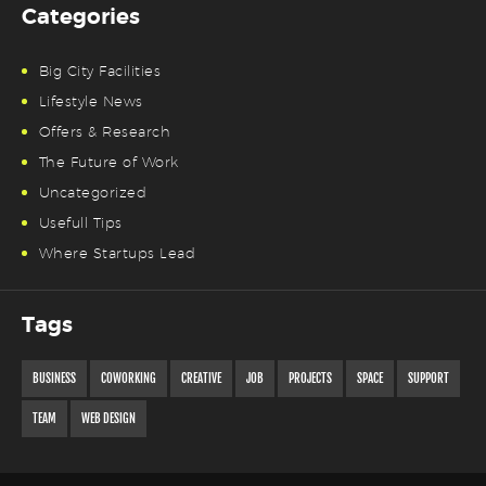
Categories
Big City Facilities
Lifestyle News
Offers & Research
The Future of Work
Uncategorized
Usefull Tips
Where Startups Lead
Tags
BUSINESS
COWORKING
CREATIVE
JOB
PROJECTS
SPACE
SUPPORT
TEAM
WEB DESIGN