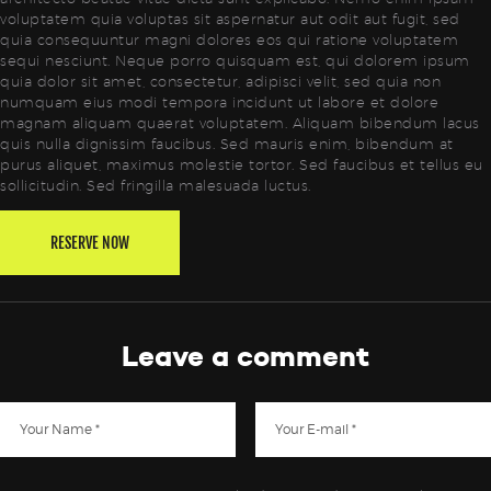
voluptatem quia voluptas sit aspernatur aut odit aut fugit, sed
quia consequuntur magni dolores eos qui ratione voluptatem
sequi nesciunt. Neque porro quisquam est, qui dolorem ipsum
quia dolor sit amet, consectetur, adipisci velit, sed quia non
numquam eius modi tempora incidunt ut labore et dolore
magnam aliquam quaerat voluptatem. Aliquam bibendum lacus
quis nulla dignissim faucibus. Sed mauris enim, bibendum at
purus aliquet, maximus molestie tortor. Sed faucibus et tellus eu
sollicitudin. Sed fringilla malesuada luctus.
RESERVE NOW
Leave a comment